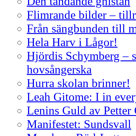
Den tändande gnistan
Flimrande bilder – till
Från sängbunden till 
Hela Harv i Lågor!
Hjördis Schymberg – s
hovsångerska
Hurra skolan brinner!
Leah Gitome: I in eve
Lenins Guld av Petter
Manifestet: Sundsvall