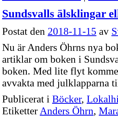
Sundsvalls älsklingar el
Postat den
2018-11-15
av
S
Nu är Anders Öhrns nya bok 
artiklar om boken i Sundsva
boken. Med lite flyt kommer 
avvakta med julklapparna t
Publicerat i
Böcker
,
Lokalhi
Etiketter
Anders Öhrn
,
Mar