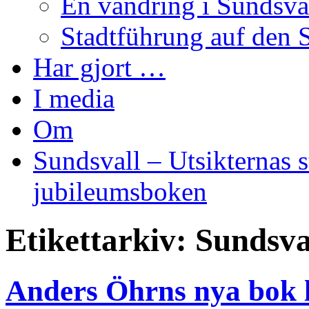
En vandring i Sundsva
Stadtführung auf den 
Har gjort …
I media
Om
Sundsvall – Utsikternas st
jubileumsboken
Etikettarkiv:
Sundsval
Anders Öhrns nya bok l