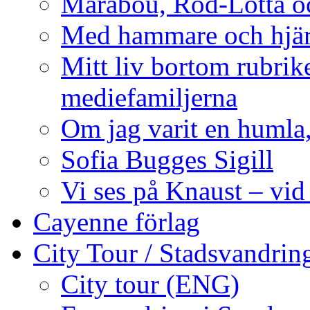
Marabou, Röd-Lotta o
Med hammare och hjärt
Mitt liv bortom rubrike
mediefamiljerna
Om jag varit en humla,
Sofia Bugges Sigill
Vi ses på Knaust – vid
Cayenne förlag
City Tour / Stadsvandrin
City tour (ENG)