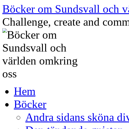
Hoppa
Böcker om Sundsvall och v
till
innehåll
Challenge, create and comm
Hem
Böcker
Andra sidans sköna di