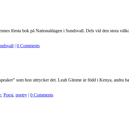
hennes första bok på Nationaldagen i Sundsvall. Dels vid den stora väl
undsvall
|
0 Comments
 speaker” som hon uttrycker det. Leah Gitome är född i Kenya, andra bar
e
,
Poesi
,
poetry
|
0 Comments