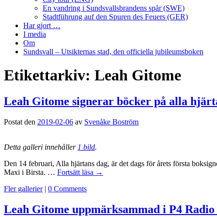
En vandring i Sundsvallsbrandens spår (SWE)
Stadtführung auf den Spuren des Feuers (GER)
Har gjort …
I media
Om
Sundsvall – Utsikternas stad, den officiella jubileumsboken
Etikettarkiv:
Leah Gitome
Leah Gitome signerar böcker på alla hjärt
Postat den
2019-02-06
av
Svenåke Boström
Detta galleri innehåller
1 bild
.
Den 14 februari, Alla hjärtans dag, är det dags för årets första boksi
Maxi i Birsta. …
Fortsätt läsa
→
Fler gallerier
|
0 Comments
Leah Gitome uppmärksammad i P4 Radio 