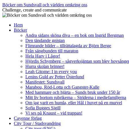
Hoppa
Böcker om Sundsvall och världen omkring oss
till
Challenge, create and communicate
innehåll
Hem
Böcker
Andra sidans sköna diva – en bok om Ingrid Bergman
Den tändande gnistan
Flimrande bilder – tillrättalagda av Björn Berge
Från sängbunden till maraton
Hela Harv i Lågor!
Hjördis Schymberg – sågverksjäntan som blev hovsånge
Hurra skolan brinner!
Leah Gitome: I in every you
Lenins Guld av Petter Österlund
Manifestet: Sundsvall
Marabou, Röd-Lotta och Gangster-Kalle
Med hammare och hjärta – Sunds bruk under 150 år
Mitt liv bortom rubrikerna – Striderna i mediefamiljerna
Om jag varit en humla, eller Hål i huvet på en murvel
Sofia Bugges Sigill
Vi ses på Knaust – vid trappan!
Cayenne förlag
City Tour / Stadsvandring
City tour (ENG)