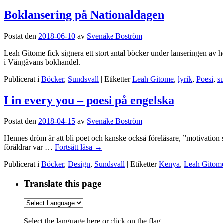
Boklansering på Nationaldagen
Postat den
2018-06-10
av
Svenåke Boström
Leah Gitome fick signera ett stort antal böcker under lanseringen av 
i Vängåvans bokhandel.
Publicerat i
Böcker
,
Sundsvall
|
Etiketter
Leah Gitome
,
lyrik
,
Poesi
,
s
I in every you – poesi på engelska
Postat den
2018-04-15
av
Svenåke Boström
Hennes dröm är att bli poet och kanske också föreläsare, ”motivation
föräldrar var …
Fortsätt läsa
→
Publicerat i
Böcker
,
Design
,
Sundsvall
|
Etiketter
Kenya
,
Leah Gitom
Translate this page
Select the language here or click on the flag