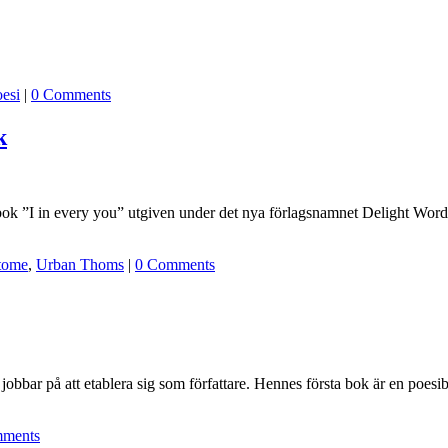
esi
|
0 Comments
k
k ”I in every you” utgiven under det nya förlagsnamnet Delight Words
tome
,
Urban Thoms
|
0 Comments
e jobbar på att etablera sig som författare. Hennes första bok är en po
ments