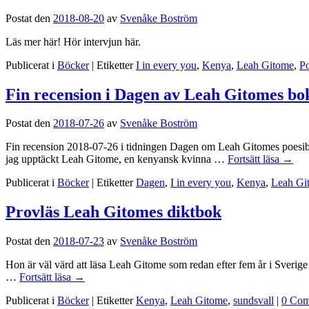
Postat den
2018-08-20
av
Svenåke Boström
Läs mer här! Hör intervjun här.
Publicerat i
Böcker
|
Etiketter
I in every you
,
Kenya
,
Leah Gitome
,
Po
Fin recension i Dagen av Leah Gitomes bo
Postat den
2018-07-26
av
Svenåke Boström
Fin recension 2018-07-26 i tidningen Dagen om Leah Gitomes poesibo
jag upptäckt Leah Gitome, en kenyansk kvinna …
Fortsätt läsa
→
Publicerat i
Böcker
|
Etiketter
Dagen
,
I in every you
,
Kenya
,
Leah Gi
Provläs Leah Gitomes diktbok
Postat den
2018-07-23
av
Svenåke Boström
Hon är väl värd att läsa Leah Gitome som redan efter fem år i Sverig
…
Fortsätt läsa
→
Publicerat i
Böcker
|
Etiketter
Kenya
,
Leah Gitome
,
sundsvall
|
0 Com