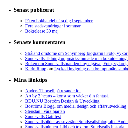
Senast publicerat
På en bokhandel nära dig i september
Fyra stadsvandringar i sommar
Bokrelease 30 maj
Senaste kommentaren
Stråland omdöme om Schymberg-biografin | Foto, vykort,
Sundsvalls Tidning uppmärksammade min bokutdelning till
Boken om Sundsvallsbranden i ny utgåva | Foto, vykort, 
Karin Rapp
om
Lyckad invigning och bra uppmärksamhe
MIna länktips
Anders Thorsell på resande fot
Art by 2 hearts – konst som väcker din fantasi.
BDU.NU Boström Design & Utveckling
Boströms Blogg, om media, design och affärsutveckling
Stenstan i våra hjärtan
Sundsvalls Gatufest
Sundsvallsbilder av suveräne Sundsvallsfotografen Ander
Sundsvallsminnen, bild och text om Sundsvalls historia