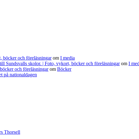
 böcker och föreläsningar
om
I media
 Sundsvalls skolor. | Foto, vykort, böcker och föreläsningar
om
I med
böcker och föreläsningar
om
Böcker
t på nationaldagen
s Thorsell