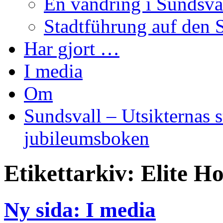
En vandring i Sundsva
Stadtführung auf den 
Har gjort …
I media
Om
Sundsvall – Utsikternas st
jubileumsboken
Etikettarkiv:
Elite H
Ny sida: I media