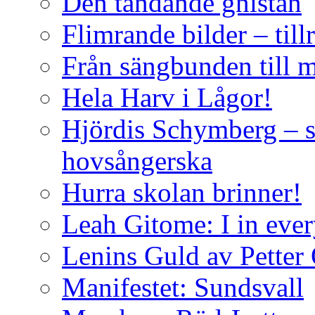
Den tändande gnistan
Flimrande bilder – till
Från sängbunden till 
Hela Harv i Lågor!
Hjördis Schymberg – s
hovsångerska
Hurra skolan brinner!
Leah Gitome: I in eve
Lenins Guld av Petter
Manifestet: Sundsvall