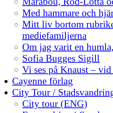
Marabou, Röd-Lotta o
Med hammare och hjärt
Mitt liv bortom rubrike
mediefamiljerna
Om jag varit en humla,
Sofia Bugges Sigill
Vi ses på Knaust – vid
Cayenne förlag
City Tour / Stadsvandrin
City tour (ENG)