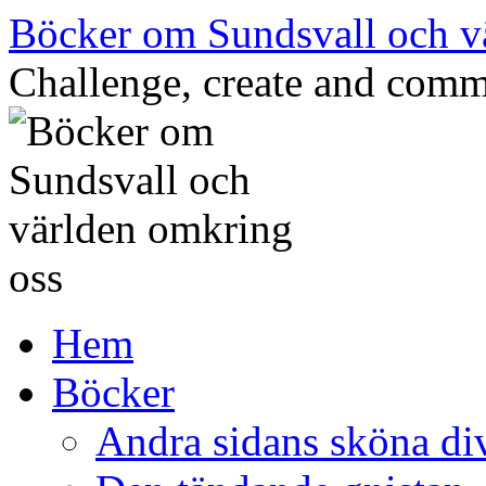
Hoppa
Böcker om Sundsvall och v
till
innehåll
Challenge, create and comm
Hem
Böcker
Andra sidans sköna di