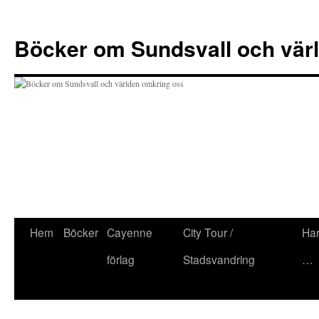
Hoppa
till
Böcker om Sundsvall och vär
innehåll
Hem
Böcker
Cayenne
City Tour /
Har
förlag
Stadsvandring
…