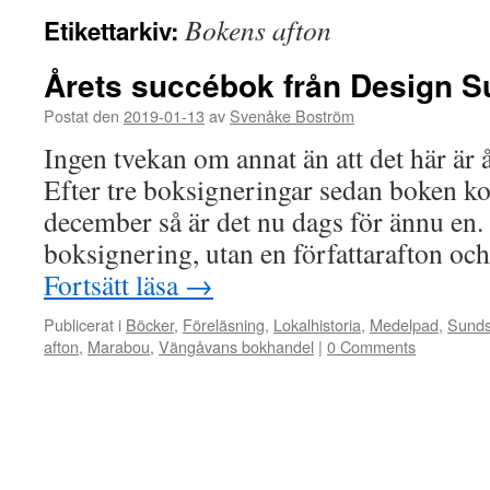
Bokens afton
Etikettarkiv:
Årets succébok från Design S
Postat den
2019-01-13
av
Svenåke Boström
Ingen tvekan om annat än att det här är 
Efter tre boksigneringar sedan boken ko
december så är det nu dags för ännu en.
boksignering, utan en författarafton o
Fortsätt läsa
→
Publicerat i
Böcker
,
Föreläsning
,
Lokalhistoria
,
Medelpad
,
Sunds
afton
,
Marabou
,
Vängåvans bokhandel
|
0 Comments