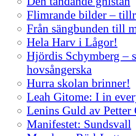
Den tändande gnistan
Flimrande bilder – till
Från sängbunden till 
Hela Harv i Lågor!
Hjördis Schymberg – s
hovsångerska
Hurra skolan brinner!
Leah Gitome: I in eve
Lenins Guld av Petter
Manifestet: Sundsvall