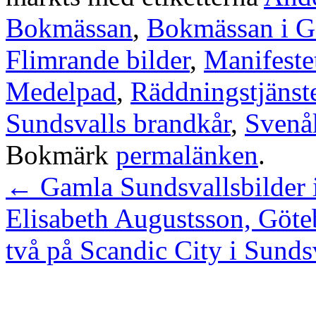
Bokmässan
,
Bokmässan i G
Flimrande bilder
,
Manifeste
Medelpad
,
Räddningstjänst
Sundsvalls brandkår
,
Svenå
Bokmärk
permalänken
.
←
Gamla Sundsvallsbilder 
Elisabeth Augustsson, Göte
två på Scandic City i Sunds