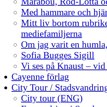
Marabou, Röd-Lotta o
Med hammare och hjärt
Mitt liv bortom rubrike
mediefamiljerna
Om jag varit en humla,
Sofia Bugges Sigill
Vi ses på Knaust – vid
Cayenne förlag
City Tour / Stadsvandrin
City tour (ENG)