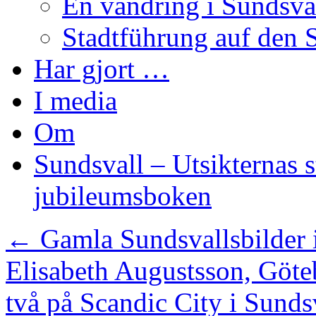
En vandring i Sundsva
Stadtführung auf den 
Har gjort …
I media
Om
Sundsvall – Utsikternas st
jubileumsboken
←
Gamla Sundsvallsbilder 
Elisabeth Augustsson, Göte
två på Scandic City i Sunds