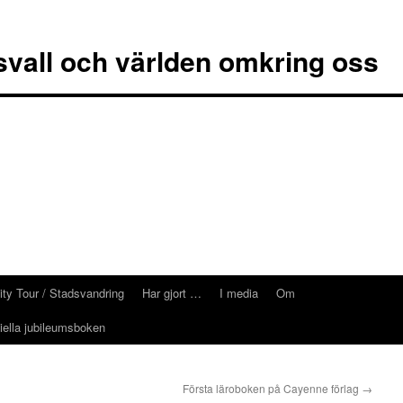
vall och världen omkring oss
ity Tour / Stadsvandring
Har gjort …
I media
Om
ciella jubileumsboken
Första läroboken på Cayenne förlag
→