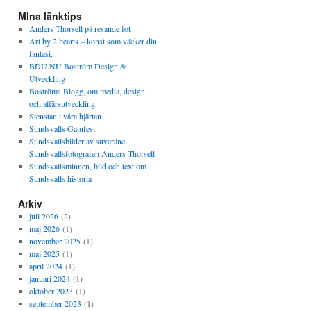
MIna länktips
Anders Thorsell på resande fot
Art by 2 hearts – konst som väcker din
fantasi.
BDU.NU Boström Design &
Utveckling
Boströms Blogg, om media, design
och affärsutveckling
Stenstan i våra hjärtan
Sundsvalls Gatufest
Sundsvallsbilder av suveräne
Sundsvallsfotografen Anders Thorsell
Sundsvallsminnen, bild och text om
Sundsvalls historia
Arkiv
juli 2026
(2)
maj 2026
(1)
november 2025
(1)
maj 2025
(1)
april 2024
(1)
januari 2024
(1)
oktober 2023
(1)
september 2023
(1)