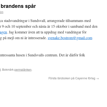
 brandens spår
röm
ya stadsvandringar i Sundsvall, arrangerade tillsammans med
ar 9 och 10 september och nästa är 15 oktober i samband med den
dagen
. Jag kommer även att ta uppdrag med vandringar för
g på mejl om ni är intresserade.
svenake.bostrom@gmail.com
intressanta husen i Sundsvalls centrum. Det är därför folk
d
. Bokmärk
permalänken
.
Första läroboken på Cayenne förlag
→