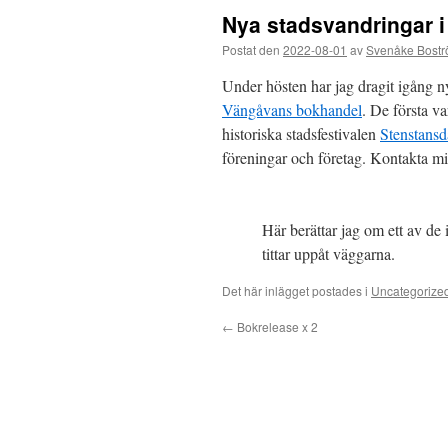
Nya stadsvandringar i
Postat den
2022-08-01
av
Svenåke Bost
Under hösten har jag dragit igång n
Vängåvans bokhandel
. De första v
historiska stadsfestivalen
Stenstans
föreningar och företag. Kontakta mi
Här berättar jag om ett av de 
tittar uppåt väggarna.
Det här inlägget postades i
Uncategorize
←
Bokrelease x 2