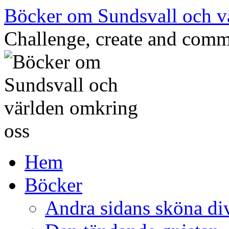
Hoppa
Böcker om Sundsvall och v
till
innehåll
Challenge, create and comm
Hem
Böcker
Andra sidans sköna di