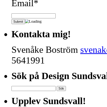
Email*
Kontakta mig!
Svenåke Boström
svena
5641991
Sök på Design Sundsval
Sök
efter:
Upplev Sundsvall!