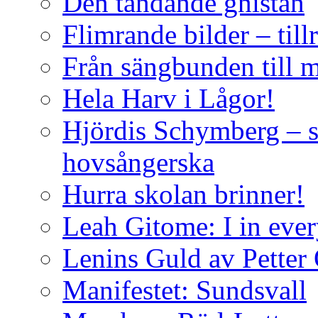
Den tändande gnistan
Flimrande bilder – till
Från sängbunden till 
Hela Harv i Lågor!
Hjördis Schymberg – s
hovsångerska
Hurra skolan brinner!
Leah Gitome: I in eve
Lenins Guld av Petter
Manifestet: Sundsvall