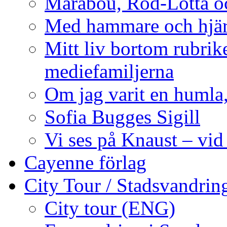
Marabou, Röd-Lotta o
Med hammare och hjärt
Mitt liv bortom rubrike
mediefamiljerna
Om jag varit en humla,
Sofia Bugges Sigill
Vi ses på Knaust – vid
Cayenne förlag
City Tour / Stadsvandrin
City tour (ENG)